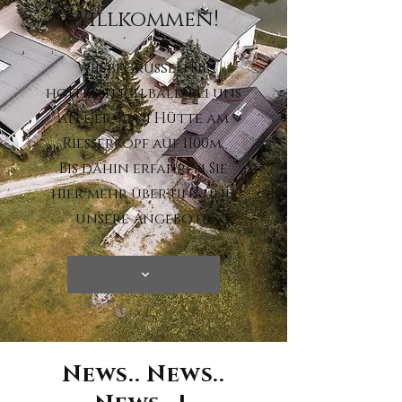
Willkommen!
Wir begrüßen Sie
hoffentlich bald bei uns
an der Toni Hütte am
Riesserkopf auf 1100m.
Bis dahin erfahren Sie
hier mehr über uns und
unsere Angebote.
News.. News..