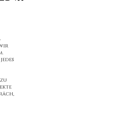
b
wir
m.
jedes
 zu
ekte
räch,