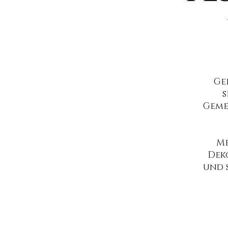
Ge
s
Geme
Me
Dek
und 