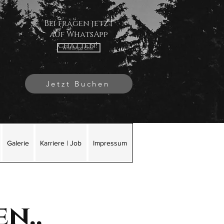
Bei fragen jetzt
auf WhatsApp
chatten!
WhatsApp Chat
Jetzt Buchen
Galerie
Karriere | Job
Impressum
en..