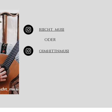
rischt_musi
oder
oimhittnmusi
scht_musi