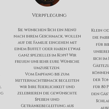
Verpflegung
Sie wünschen Sich ein Menü
Klein od
nach ihrem Geschmack, wollen
die pas
e
auf die Familie eingehen mit
für bi
einem Buffet oder haben etwas
unserer
ganz spezielles im Kopf? Wir
sich im
freuen uns sehr eure Wünsche
Gästezi
umzusetzen.
können 
m
Vom Empfang bis zum
der Ton
Mitternachtssnack begleiten
,
wir Ihre Feierlichkeit und
für 80 
ng
zelebrieren die gewünschte
den Gäs
Speisen und
Schlaf
Getränkebegleitung aus
aus